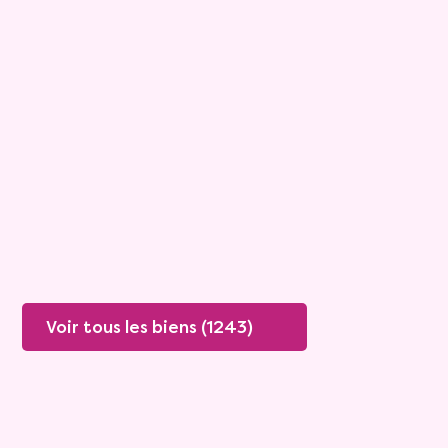
Maison
4 pièces - 135m²
Viagimmo - Lyon
Boissey
Mandat :
20VO249
Rente :
447 €
78 ans
Valeur vénale :
250 000 €
76 ans
Plus de détails
Contacter
Voir tous les biens (1243)