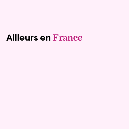
Voir tous les biens (1243)
Ailleurs en
France
Exclusivite
Viager occupé
15
Bouquet :
45 925 €