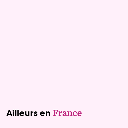
9
Comptant :
127 600 €
Maison
7 pièces - 152m²
Viagimmo - Les Sables d'Olonne
Les Sables D Olonne
Mandat :
1VTL916
Mensualité :
1 500 €
Versée sur une durée de 20 ans
Valeur vénale :
460 000 €
Plus de détails
Contacter
Voir tous les biens (1242)
Ailleurs en
France