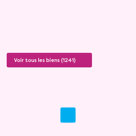
Valeur vénale :
250 000 €
76 ans
Plus de détails
Contacter
Voir tous les biens (1241)