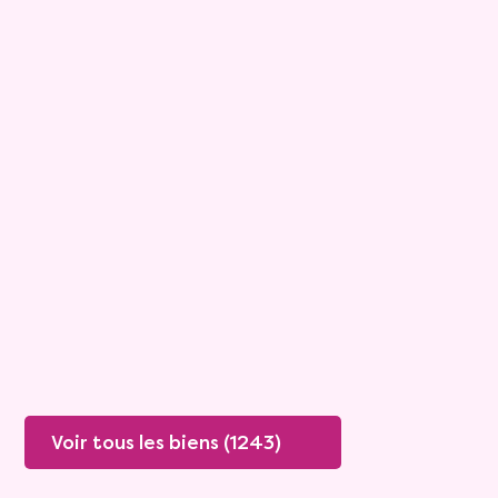
15
Bouquet :
45 925 €
Maison
4 pièces - 135m²
Boissey
Mandat :
20VO249
Rente :
447 €
78 ans
Valeur vénale :
250 000 €
76 ans
Plus de détails
Contacter
Voir tous les biens (1243)