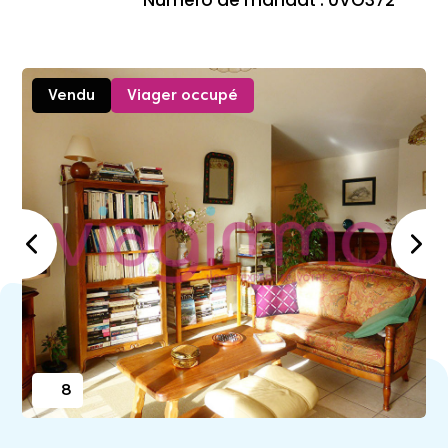
Numéro de mandat : 0VO372
Vendu
Viager occupé
8