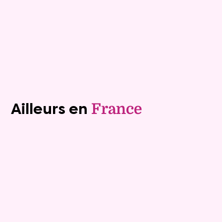
Valeur vénale :
460 000 €
Plus de détails
Contacter
Voir tous les biens (1243)
Ailleurs en
France
Exclusivite
Viager occupé