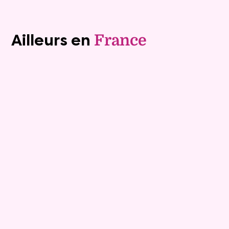
Voir tous les biens (1243)
Ailleurs en
France
Exclusivite
Vente au comptant
8
Comptant :
179 000 €
Maison
4 pièces - 122m²