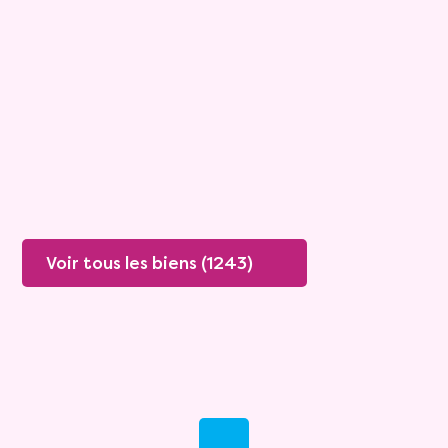
Viagimmo - Les Sables d'Olonne
Le Girouard
Mandat :
1VC912
Rente :
0 €
86 ans
Valeur vénale :
250 000 €
85 ans
Plus de détails
Contacter
Voir tous les biens (1243)