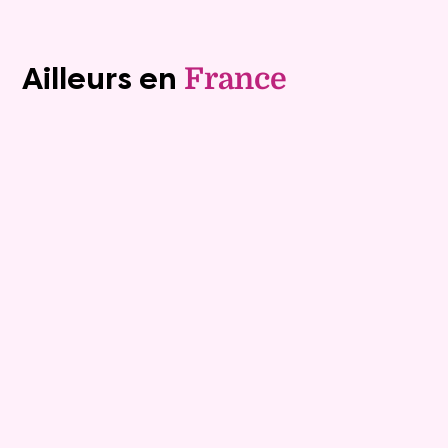
Voir tous les biens (1242)
Ailleurs en
France
Exclusivite
Viager occupé
15
Bouquet :
45 925 €
Maison
4 pièces - 135m²