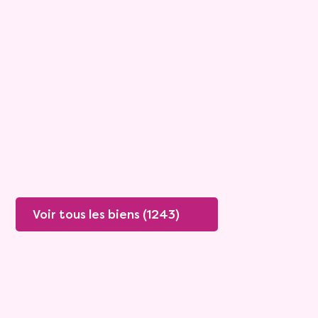
Maison
4 pièces - 135m²
Viagimmo - Lyon
Boissey
Mandat :
20VO249
Rente :
447 €
78 ans
Valeur vénale :
250 000 €
76 ans
Plus de détails
Contacter
Voir tous les biens (1243)