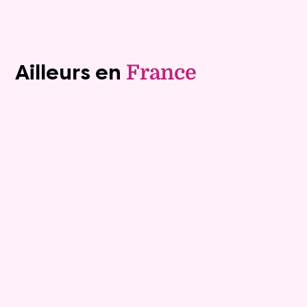
Voir tous les biens (1243)
Ailleurs en
France
Exclusivite
Viager occupé
15
Bouquet :
45 925 €