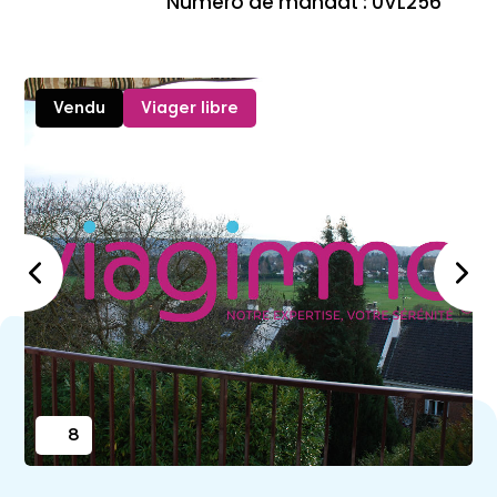
Numéro de mandat : 0VL256
Vendu
Viager libre
8