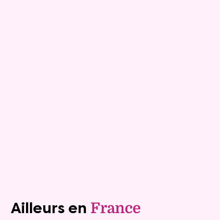
9
Comptant :
127 600 €
Maison
7 pièces - 152m²
Les Sables D Olonne
Mandat :
1VTL916
Mensualité :
1 500 €
Versée sur une durée de 20 ans
Valeur vénale :
460 000 €
Plus de détails
Contacter
Voir tous les biens (1242)
Ailleurs en
France