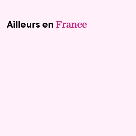
Voir tous les biens (1241)
Ailleurs en
France
Vente à terme libre
9
Comptant :
127 600 €
Maison
7 pièces - 152m²