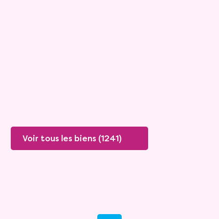
Viagimmo - Les Sables d'Olonne
Les Sables D Olonne
Mandat :
1VTL916
Mensualité :
1 500 €
Versée sur une durée de 20 ans
Valeur vénale :
460 000 €
Plus de détails
Contacter
Voir tous les biens (1241)