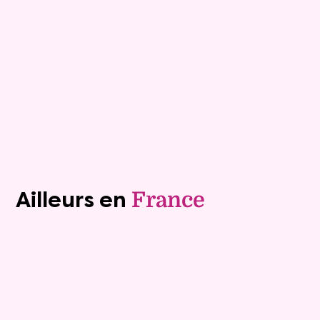
Mensualité :
1 500 €
Versée sur une durée de 20 ans
Valeur vénale :
460 000 €
Plus de détails
Contacter
Voir tous les biens (1242)
Ailleurs en
France
Exclusivite
Vente au comptant