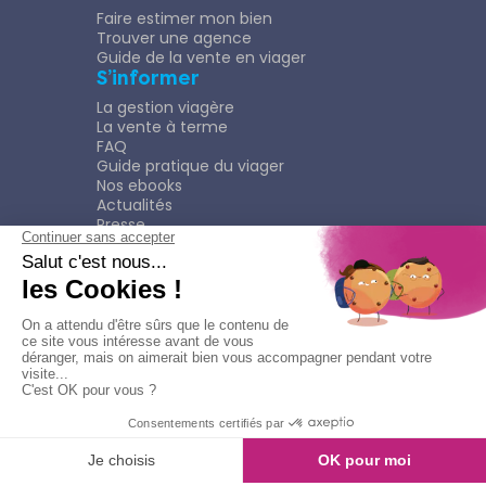
Faire estimer mon bien
Trouver une agence
Guide de la vente en viager
S’informer
La gestion viagère
La vente à terme
FAQ
Guide pratique du viager
Nos ebooks
Actualités
Presse
Rejoindre le Réseau
Nous rejoindre
Plaquette
Confidentialité
Plan du site
Mentions légales
Politique de confidentialité
Contacter l'agence
Appeler l'agence
© Copyright 2026