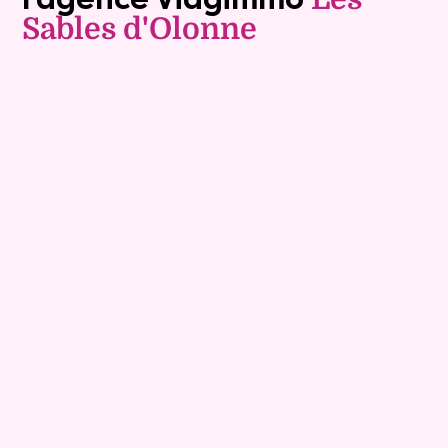
Sables d'Olonne
Vente à terme libre
9
Comptant :
127 600 €
Maison
7 pièces - 152m²
Viagimmo - Les Sables d'Olonne
Les Sables D Olonne
Mandat :
1VTL916