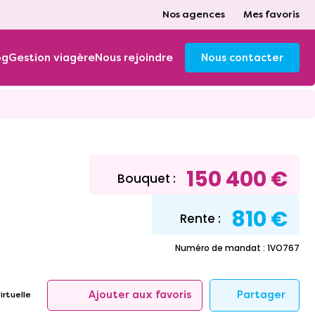
Nos agences
Mes favoris
og
Gestion viagère
Nous rejoindre
Nous contacter
150 400 €
Bouquet :
810 €
Rente :
Numéro de mandat : 1VO767
Partager
Ajouter aux favoris
irtuelle