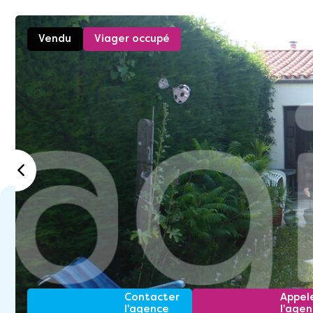
Vendu
Viager occupé
Contacter
Appel
l'agence
l'age