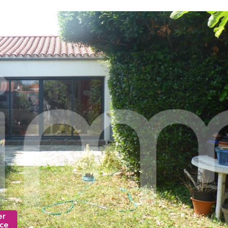
er
nce