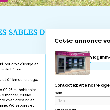
ES SABLES D
Cette annonce vo
Viagimmo
É par droit d'usage et
me de 84 ans.
et à 1 km de la plage.
Contactez vite notre age
de 90.26 m² habitables
Nom
e à manger, cuisine
re avec dressing et
nine, WC séparés et
Adresse mail