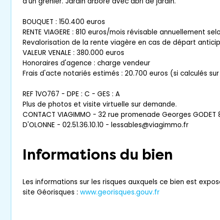
d'un grenier. Jardin arboré avec abri de jardin.
BOUQUET : 150.400 euros
RENTE VIAGERE : 810 euros/mois révisable annuellement selon
Revalorisation de la rente viagère en cas de départ antici
VALEUR VENALE : 380.000 euros
Honoraires d'agence : charge vendeur
Frais d'acte notariés estimés : 20.700 euros (si calculés su
REF 1VO767 - DPE : C - GES : A
Plus de photos et visite virtuelle sur demande.
CONTACT VIAGIMMO - 32 rue promenade Georges GODET 8
D'OLONNE - 02.51.36.10.10 - lessables@viagimmo.fr
Informations du bien
Les informations sur les risques auxquels ce bien est expos
site Géorisques :
www.georisques.gouv.fr