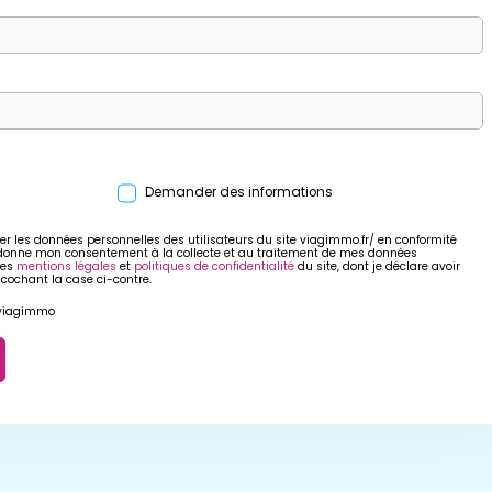
Demander des informations
er les données personnelles des utilisateurs du site viagimmo.fr/ en conformité
 donne mon consentement à la collecte et au traitement de mes données
res
mentions légales
et
politiques de confidentialité
du site, dont je déclare avoir
 cochant la case ci-contre.
r viagimmo