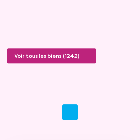
70 ans
Valeur vénale :
359 305 €
Plus de détails
Contacter
Voir tous les biens (1242)