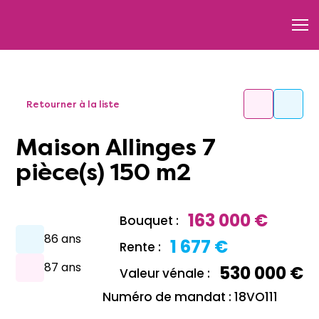
Retourner à la liste
Maison Allinges 7
pièce(s) 150 m2
163 000 €
Bouquet :
86 ans
1 677 €
Rente :
87 ans
530 000 €
Valeur vénale :
Numéro de mandat : 18VO111