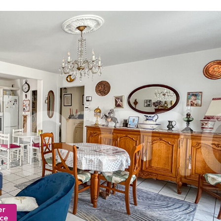
er
nce