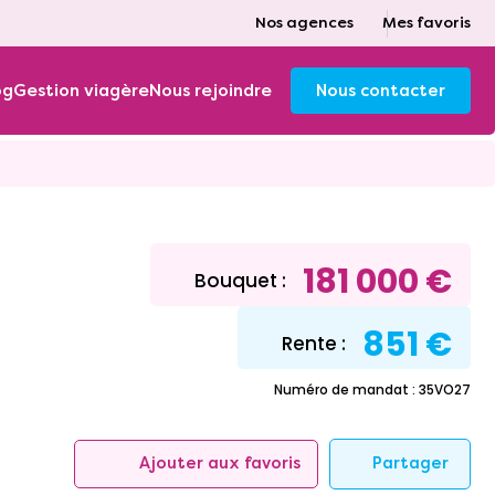
Nos agences
Mes favoris
og
Gestion viagère
Nous rejoindre
Nous contacter
181 000 €
Bouquet :
851 €
Rente :
Numéro de mandat : 35VO27
Partager
Ajouter aux favoris