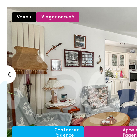
Vendu
Viager occupé
Contacter
Appel
l'agence
l'age