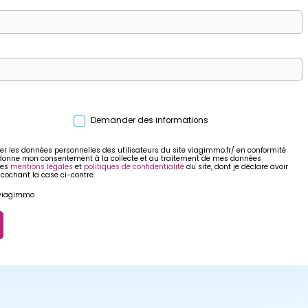
Demander des informations
er les données personnelles des utilisateurs du site viagimmo.fr/ en conformité
 donne mon consentement à la collecte et au traitement de mes données
res
mentions légales
et
politiques de confidentialité
du site, dont je déclare avoir
 cochant la case ci-contre.
r viagimmo