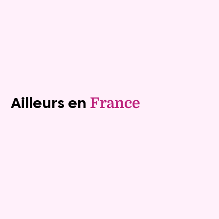
Plus de détails
Contacter
Voir tous les biens (1241)
Ailleurs en
France
Exclusivite
Viager occupé