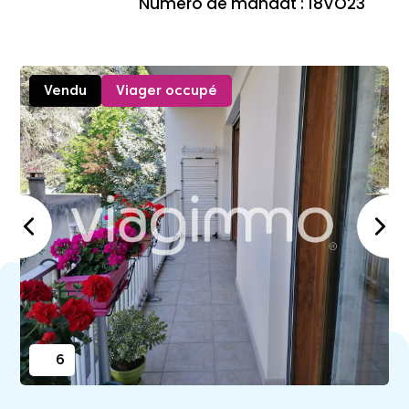
Numéro de mandat : 18VO23
Vendu
Viager occupé
6