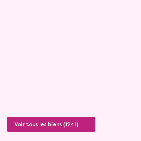
15
Bouquet :
45 925 €
Maison
4 pièces - 135m²
Viagimmo - Lyon
Boissey
Mandat :
20VO249
Rente :
447 €
78 ans
Valeur vénale :
250 000 €
76 ans
Plus de détails
Contacter
Voir tous les biens (1241)