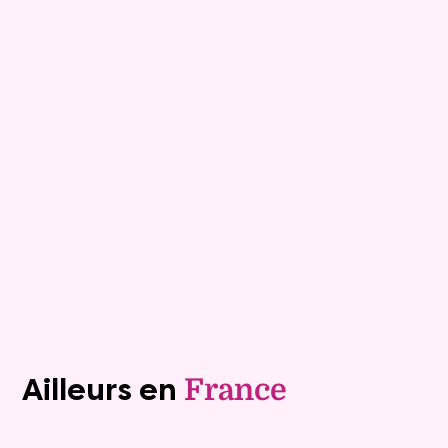
8
Bouquet :
34 280 €
Maison
5 pièces - 107m²
Viagimmo - Thonon Les Bains
Plancher Bas
Mandat :
18VO119
Rente :
410 €
78 ans
Valeur vénale :
170 000 €
Plus de détails
Contacter
Voir tous les biens (1243)
Ailleurs en
France