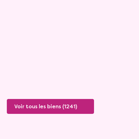
7
Bouquet :
21 600 €
Appartement
3 pièces - 55.65m²
Viagimmo - Les Sables d'Olonne
Joue Les Tours
Mandat :
1VO865
Rente :
658 €
82 ans
Valeur vénale :
121 000 €
Plus de détails
Contacter
Voir tous les biens (1241)