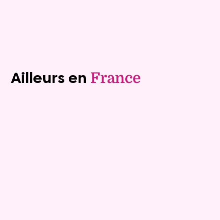
Plus de détails
Contacter
Voir tous les biens (1241)
Ailleurs en
France
Exclusivite
Viager occupé