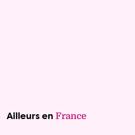
8
Bouquet :
34 280 €
Maison
5 pièces - 107m²
Viagimmo - Thonon Les Bains
Plancher Bas
Mandat :
18VO119
Rente :
410 €
78 ans
Valeur vénale :
170 000 €
Plus de détails
Contacter
Voir tous les biens (1243)
Ailleurs en
France