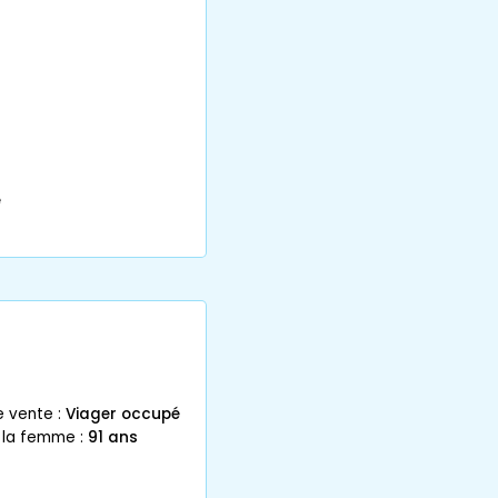
e
e vente :
Viager occupé
 la femme :
91 ans