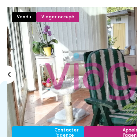
Vendu
Viager occupé
Contacter
Appel
l'agence
l'age