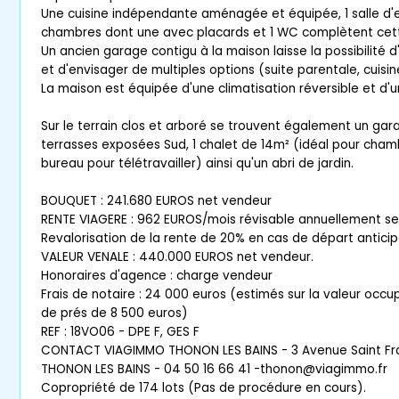
Une cuisine indépendante aménagée et équipée, 1 salle d'e
chambres dont une avec placards et 1 WC complètent cette
Un ancien garage contigu à la maison laisse la possibilité 
et d'envisager de multiples options (suite parentale, cuisine 
La maison est équipée d'une climatisation réversible et d'
Sur le terrain clos et arboré se trouvent également un gara
terrasses exposées Sud, 1 chalet de 14m² (idéal pour cha
bureau pour télétravailler) ainsi qu'un abri de jardin.
BOUQUET : 241.680 EUROS net vendeur
RENTE VIAGERE : 962 EUROS/mois révisable annuellement selo
Revalorisation de la rente de 20% en cas de départ anticip
VALEUR VENALE : 440.000 EUROS net vendeur.
Honoraires d'agence : charge vendeur
Frais de notaire : 24 000 euros (estimés sur la valeur occ
de prés de 8 500 euros)
REF : 18VO06 - DPE F, GES F
CONTACT VIAGIMMO THONON LES BAINS - 3 Avenue Saint Fr
THONON LES BAINS - 04 50 16 66 41 -thonon@viagimmo.fr
Copropriété de 174 lots (Pas de procédure en cours).