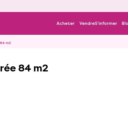
Acheter
Vendre
S'informer
Bl
 84 m2
drée 84 m2