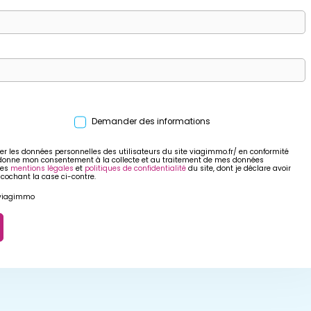
Demander des informations
er les données personnelles des utilisateurs du site viagimmo.fr/ en conformité
 donne mon consentement à la collecte et au traitement de mes données
res
mentions légales
et
politiques de confidentialité
du site, dont je déclare avoir
 cochant la case ci-contre.
r viagimmo