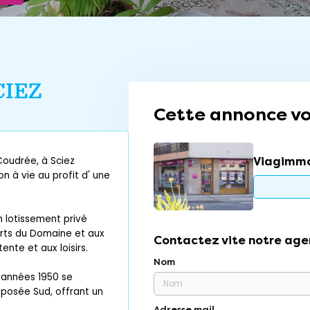
CIEZ
Cette annonce vo
Viagimmo
oudrée, à Sciez
n à vie au profit d' une
 lotissement privé
ports du Domaine et aux
Contactez vite notre age
ente et aux loisirs.
Nom
s années 1950 se
xposée Sud, offrant un
Adresse mail