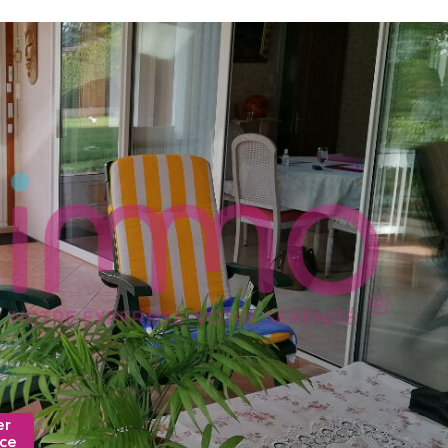
er
nce