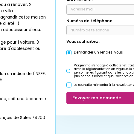
au à rénover, 2
 villa.
d'agrandir cette maison
Numéro de téléphone
d''été...).
un adoucisseur d'eau.
Vous souhaitez :
ge pour 1 voiture, 3
mbre d'adolescent ou
Demander un rendez-vous
Viagimmo s’engage à collecter et trait
avec la réglementation en vigueur.Je
personnelles figurant dans les chapit
n un indice de l'INSEE.
pris connaissance et que j’accepte en
é.
Je souhaite m'inscrire à la newslette
Envoyer ma demande
upée, soit une économie
ançois de Sales 74200