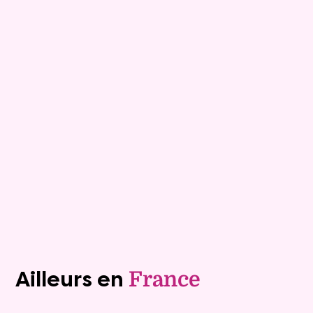
8
Bouquet :
34 280 €
Maison
5 pièces - 107m²
Viagimmo - Thonon Les Bains
Plancher Bas
Mandat :
18VO119
Rente :
410 €
78 ans
Valeur vénale :
170 000 €
Plus de détails
Contacter
Voir tous les biens (1243)
Ailleurs en
France