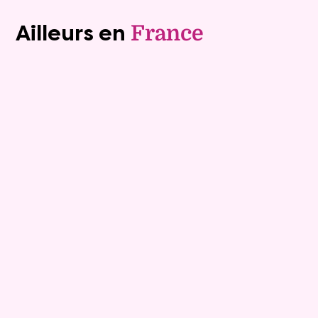
Ailleurs en
France
Vente à terme libre
9
Comptant :
127 600 €
Maison
7 pièces - 152m²
Viagimmo - Les Sables d'Olonne
Les Sables D Olonne