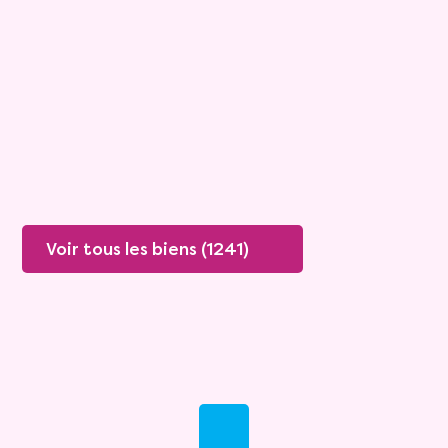
Mandat :
1VTL916
Mensualité :
1 500 €
Versée sur une durée de 20 ans
Valeur vénale :
460 000 €
Plus de détails
Contacter
Voir tous les biens (1241)