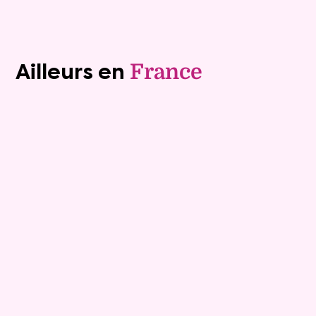
Voir tous les biens (1240)
Ailleurs en
France
Exclusivite
Viager occupé
15
Bouquet :
45 925 €