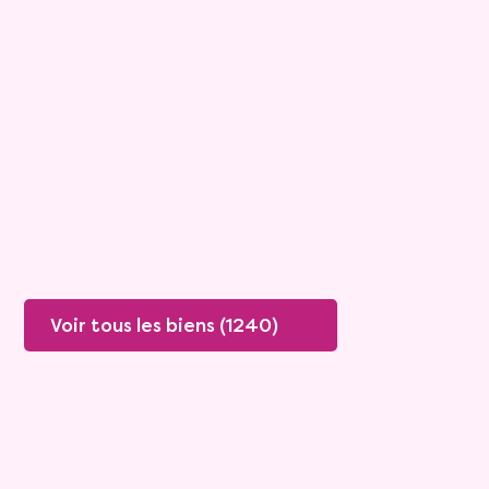
Maison
4 pièces - 135m²
Viagimmo - Lyon
Boissey
Mandat :
20VO249
Rente :
447 €
78 ans
Valeur vénale :
250 000 €
76 ans
Plus de détails
Contacter
Voir tous les biens (1240)