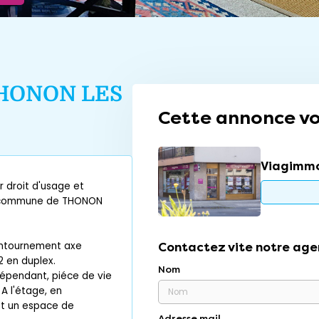
HONON LES
Cette annonce vo
Viagimmo
 droit d'usage et
 la commune de THONON
contournement axe
Contactez vite notre age
 en duplex.
Nom
dépendant, piéce de vie
A l'étage, en
et un espace de
Adresse mail