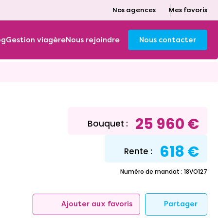
Nos agences
Mes favoris
og
Gestion viagère
Nous rejoindre
Nous contacter
25 960 €
Bouquet :
618 €
Rente :
Numéro de mandat : 18VO127
Partager
Ajouter aux favoris