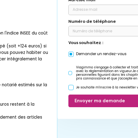
Numéro de téléphone
 l'indice INSEE du coût
Vous souhaitez :
pé (soit +124 euros) si
 vous pouvez habiter ou
Demander un rendez-vous
cer intégralement la
Viagimmo s’engage à collecter et trait
avec la réglementation en vigueur.Je
personnelles figurant dans les chapit
pris connaissance et que j’accepte en
e notarié estimés sur la
Je souhaite m'inscrire à la newslette
Envoyer ma demande
uros restent à la
ndement des articles