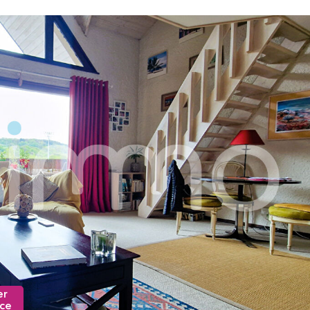
er
nce