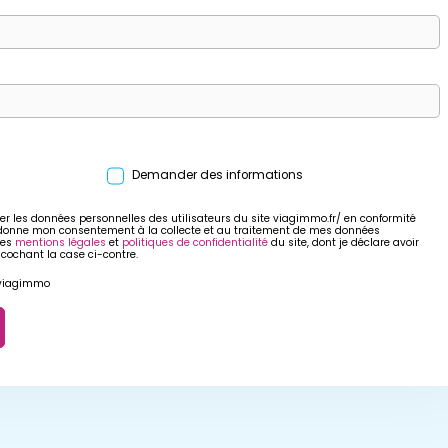
Demander des informations
er les données personnelles des utilisateurs du site viagimmo.fr/ en conformité
 donne mon consentement à la collecte et au traitement de mes données
res
mentions légales
et
politiques de confidentialité
du site, dont je déclare avoir
 cochant la case ci-contre.
r viagimmo