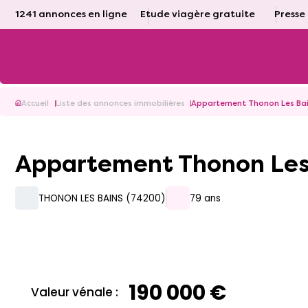
1241 annonces en ligne
Etude viagère gratuite
Presse
Accueil
Liste des annonces immobilières
Appartement Thonon Les Bain
Appartement Thonon Les 
THONON LES BAINS (74200)
79 ans
190 000 €
Valeur vénale :