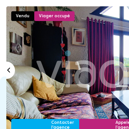
Vendu
Viager occupé
Contacter
Appel
l'agence
l'age