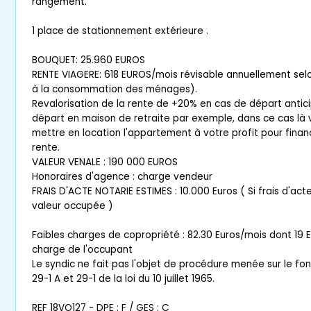
rangement.
1 place de stationnement extérieure .
BOUQUET: 25.960 EUROS
RENTE VIAGERE: 618 EUROS/mois révisable annuellement selon
à la consommation des ménages).
Revalorisation de la rente de +20% en cas de départ antici
départ en maison de retraite par exemple, dans ce cas là
mettre en location l'appartement à votre profit pour finan
rente.
VALEUR VENALE : 190 000 EUROS
Honoraires d'agence : charge vendeur
FRAIS D'ACTE NOTARIE ESTIMES : 10.000 Euros ( Si frais d'act
valeur occupée )
Faibles charges de copropriété : 82.30 Euros/mois dont 19 E
charge de l'occupant
Le syndic ne fait pas l'objet de procédure menée sur le fo
29-1 A et 29-1 de la loi du 10 juillet 1965.
REF 18VO127 - DPE : F / GES : C