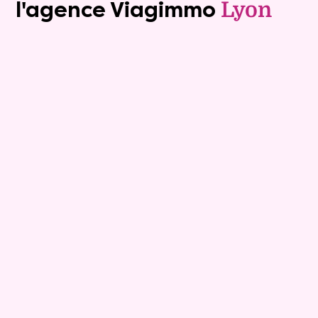
l'agence Viagimmo
Lyon
Exclusivite
viager_mixte
15
Comptant :
680 995 €
Demeure
9 pièces - 249m²
Viagimmo - Lyon
Macon
Mandat :
20VNP233-3