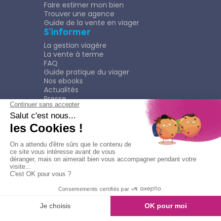
Faire estimer mon bien
Trouver une agence
Guide de la vente en viager
S’informer
La gestion viagère
La vente à terme
FAQ
Guide pratique du viager
Nos ebooks
Actualités
Presse
Rejoindre le Réseau
Nous rejoindre
Plaquette
Confidentialité
Plan du site
Mentions légales
Politique de confidentialité
Contacter l'agence
Appeler l'agence
© Copyright 2026
Viagimmo - Tout droits réservés