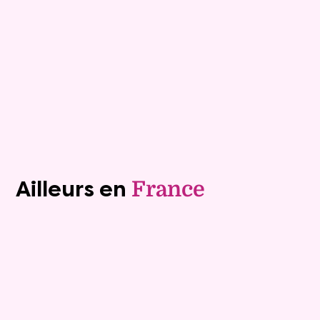
Rente :
0 €
87 ans
Valeur vénale :
790 000 €
Plus de détails
Contacter
Voir tous les biens (1242)
Ailleurs en
France
Viager libre