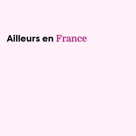
Voir tous les biens (1243)
Ailleurs en
France
Exclusivite
Viager occupé
15
Bouquet :
45 925 €