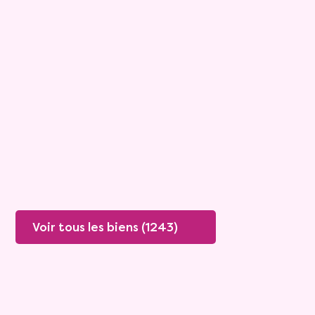
Maison
4 pièces - 135m²
Viagimmo - Lyon
Boissey
Mandat :
20VO249
Rente :
447 €
78 ans
Valeur vénale :
250 000 €
76 ans
Plus de détails
Contacter
Voir tous les biens (1243)