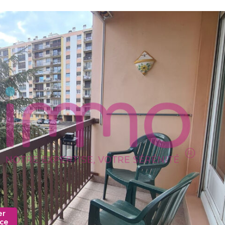
er
nce