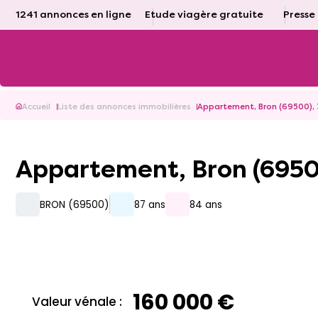
1241 annonces en ligne
Etude viagère gratuite
Presse
Accueil
Liste des annonces immobilières
Appartement, Bron (69500), 3
Appartement, Bron (69500
BRON (69500)
87 ans
84 ans
160 000 €
Valeur vénale :