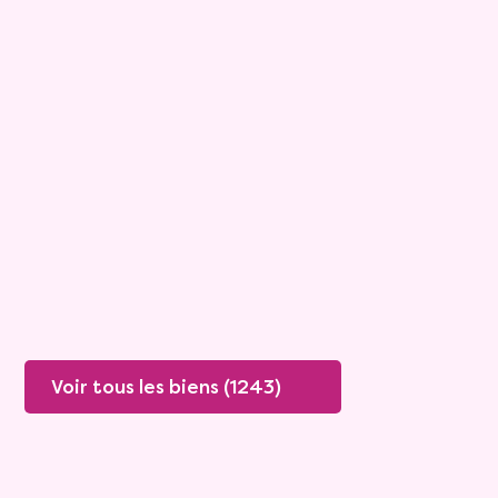
13
Bouquet :
125 200 €
Maison
3 pièces - 86m²
Viagimmo - Saint-Gilles-Croix-
de-Vie
Bretignolles Sur Mer
Mandat :
15VO205
Rente :
982 €
85 ans
Valeur vénale :
315 000 €
Plus de détails
Contacter
Voir tous les biens (1243)