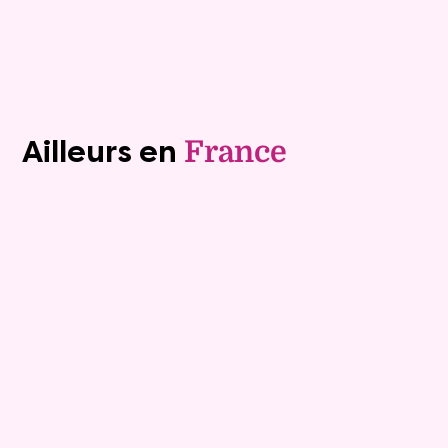
Voir tous les biens (1243)
Ailleurs en
France
Exclusivite
Viager occupé