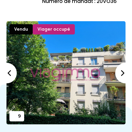
Numéro de mandat : 20VO36
Vendu
Viager occupé
9