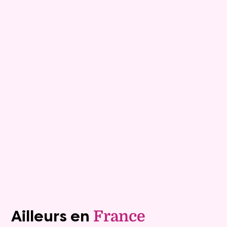
15
Comptant :
680 995 €
Demeure
9 pièces - 249m²
Viagimmo - Lyon
Macon
Mandat :
20VNP233-3
Rente :
0 €
87 ans
Valeur vénale :
790 000 €
Plus de détails
Contacter
Voir tous les biens (1242)
Ailleurs en
France