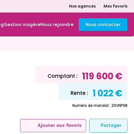
Nos agences
Mes favoris
og
Gestion viagère
Nous rejoindre
Nous contacter
119 600 €
Comptant :
1 022 €
Rente :
Numéro de mandat : 20VNP98
Partager
Ajouter aux favoris