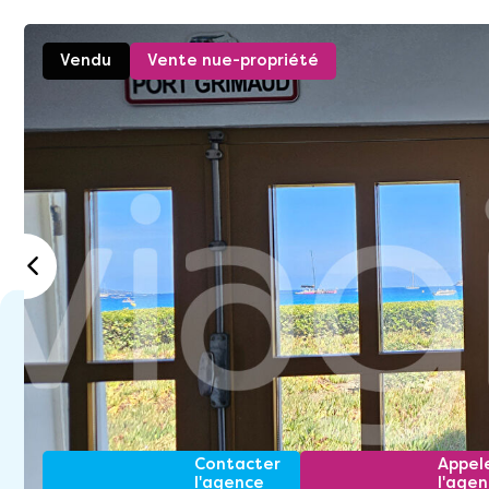
Vendu
Vente nue-propriété
Contacter
Appel
l'agence
l'age