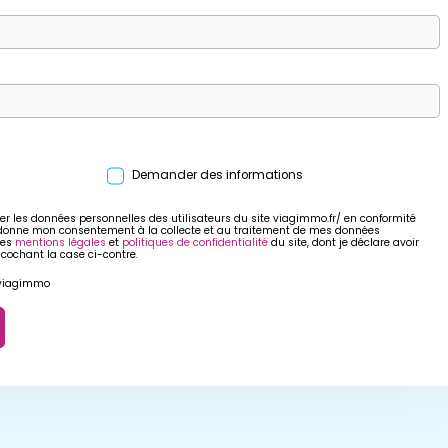
Demander des informations
er les données personnelles des utilisateurs du site viagimmo.fr/ en conformité
 donne mon consentement à la collecte et au traitement de mes données
res
mentions légales
et
politiques de confidentialité
du site, dont je déclare avoir
 cochant la case ci-contre.
r viagimmo