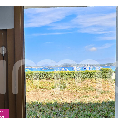
er
nce