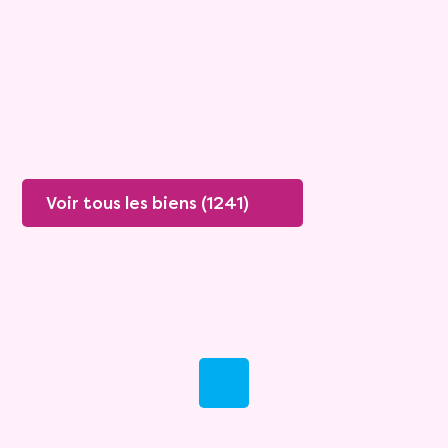
Rente :
1 357 €
71 ans
Valeur vénale :
360 000 €
Plus de détails
Contacter
Voir tous les biens (1241)