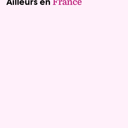
Ailleurs en
France
Viager libre
10
Bouquet :
158 800 €
Maison
4 pièces - 110m²
Viagimmo - Les Sables d'Olonne
Les Sables D Olonne
Mandat :
1VL917