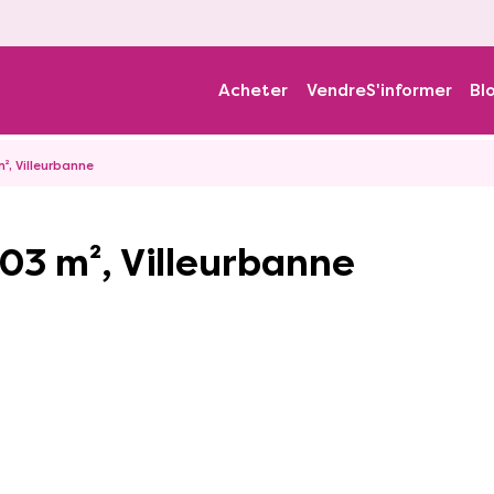
Acheter
Vendre
S'informer
Bl
², Villeurbanne
103 m², Villeurbanne