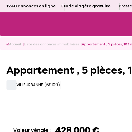
1240 annonces en ligne
Etude viagère gratuite
Presse
Accueil
Liste des annonces immobilières
Appartement , 5 pièces, 103 m
Appartement , 5 pièces, 
VILLEURBANNE (69100)
428 000 €
Valeur vénale :