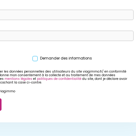
Demander des informations
er les données personnelles des utilisateurs du site viagimmo.fr/ en conformité
 donne mon consentement à la collecte et au traitement de mes données
res
mentions légales
et
politiques de confidentialité
du site, dont je déclare avoir
 cochant la case ci-contre.
r viagimmo