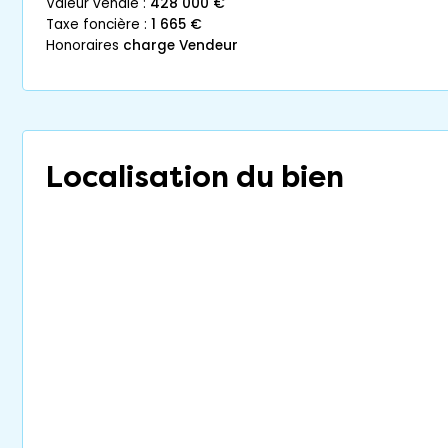
valeur vénale :
428 000 €
taxe foncière :
1 665 €
honoraires
charge Vendeur
Localisation du bien