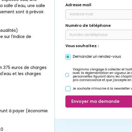
Adresse mail
 salle d'eau, une salle
sement sont à prévoir.
Numéro de téléphone
sualités)
 sur l'Indice de
Vous souhaitez :
Demander un rendez-vous
on 375 euros de charges
Viagimmo s’engage à collecter et trait
avec la réglementation en vigueur.Je
d'eau et les charges
personnelles figurant dans les chapit
pris connaissance et que j’accepte en
Je souhaite m'inscrire à la newslette
Envoyer ma demande
prunt à payer (économie
40