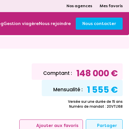
Nos agences
Mes favoris
og
Gestion viagère
Nous rejoindre
Nous contacter
148 000 €
Comptant :
1 555 €
Mensualité :
Versée sur une durée de 15 ans
Numéro de mandat : 20VTL168
Partager
Ajouter aux favoris