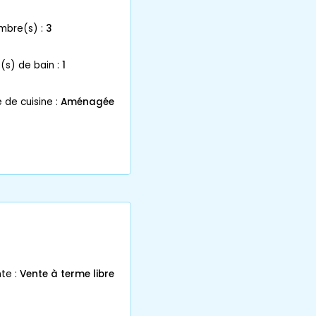
ambre(s) :
3
le(s) de bain :
1
 de cuisine :
Aménagée
te :
Vente à terme libre