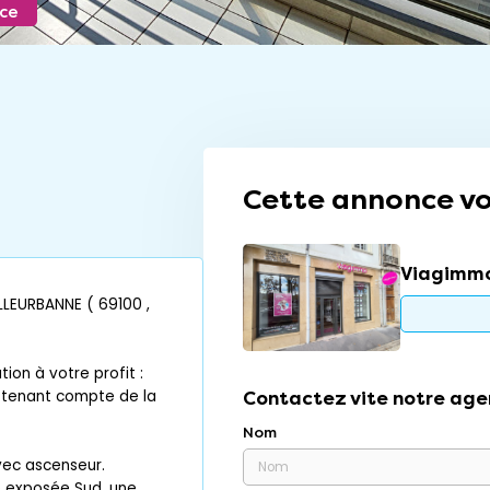
nce
Cette annonce vo
Viagimmo
LLEURBANNE ( 69100 ,
tion à votre profit :
n tenant compte de la
Contactez vite notre age
Nom
ec ascenseur.
e exposée Sud, une