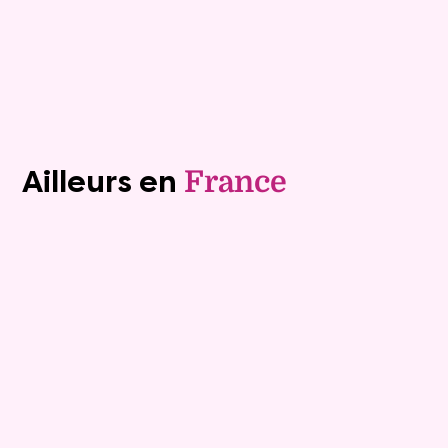
Plus de détails
Contacter
Voir tous les biens (1243)
Ailleurs en
France
Exclusivite
Viager occupé