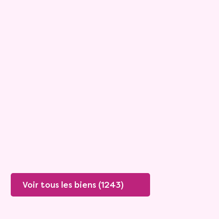
15
Bouquet :
45 925 €
Maison
4 pièces - 135m²
Viagimmo - Lyon
Boissey
Mandat :
20VO249
Rente :
447 €
78 ans
Valeur vénale :
250 000 €
76 ans
Plus de détails
Contacter
Voir tous les biens (1243)