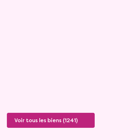
15
Bouquet :
45 925 €
Maison
4 pièces - 135m²
Viagimmo - Lyon
Boissey
Mandat :
20VO249
Rente :
447 €
78 ans
Valeur vénale :
250 000 €
76 ans
Plus de détails
Contacter
Voir tous les biens (1241)