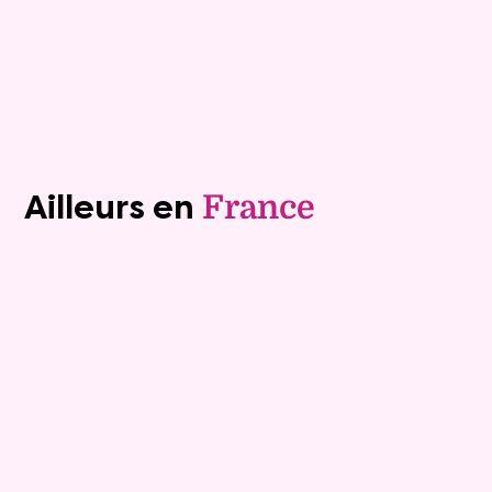
Plus de détails
Contacter
Voir tous les biens (1241)
Ailleurs en
France
Exclusivite
Viager occupé