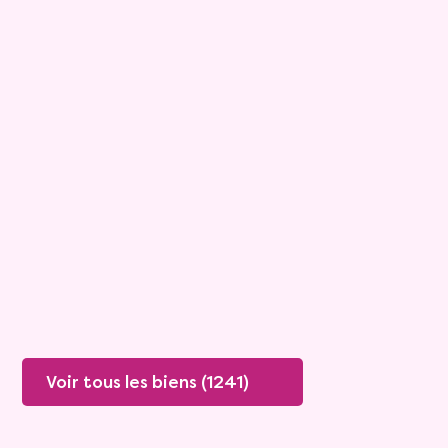
10
Bouquet :
160 000 €
Appartement
3 pièces - 84.06m²
Viagimmo - Cannes
Antibes
Mandat :
26VO114
Rente :
835 €
83 ans
Valeur vénale :
530 000 €
79 ans
Plus de détails
Contacter
Voir tous les biens (1241)