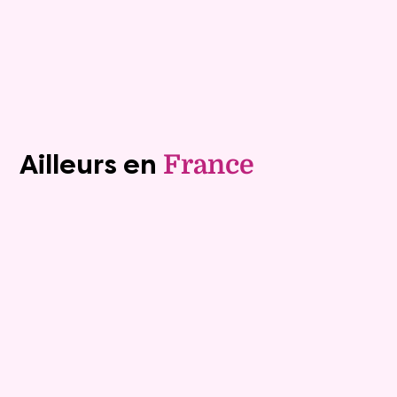
Plus de détails
Contacter
Voir tous les biens (1241)
Ailleurs en
France
Viager occupé